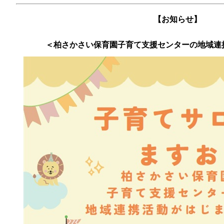
【お知らせ】
＜柏さかさい保育園子育て支援センターの地域連