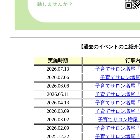
【過去のイベントのご紹介
実施時期
行事
2026.07.13
子育てサロン増尾
2026.07.06
子育てサロン増
2026.06.08
子育てサロン増尾
2026.05.11
子育てサロン増尾
2026.04.13
子育てサロン増尾
2026.03.09
子育てサロン増尾
2026.03.02
子育てサロン増尾
2026.02.09
子育てサロン増尾
2025.12.22
子育てサロン増尾