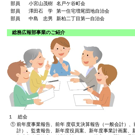
部員
小宮山茂樹
名戸ケ谷町会
部員
澤田石 学
第一住宅増尾団地自治会
部員
中島 忠男
新柏二丁目第一自治会
総務広報部事業のご紹介
１ 総会
①
前年度事業報告、前年 度収支決算報告（一般会計）、
計）、監査報告、新年度役員案、新年度事業計画案、