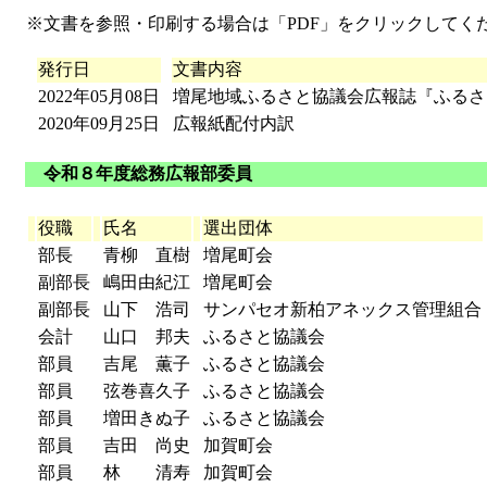
※文書を参照・印刷する場合は「PDF」をクリックしてく
発行日
文書内容
2022年05月08日
増尾地域ふるさと協議会広報誌『ふるさ
2020年09月25日
広報紙配付内訳
令和８年度総務広報部委員
役職
氏名
選出団体
部長
青柳 直樹
増尾町会
副部長
嶋田由紀江
増尾町会
副部長
山下 浩司
サンパセオ新柏アネックス管理組合
会計
山口 邦夫
ふるさと協議会
部員
吉尾 薫子
ふるさと協議会
部員
弦巻喜久子
ふるさと協議会
部員
増田きぬ子
ふるさと協議会
部員
吉田 尚史
加賀町会
部員
林 清寿
加賀町会