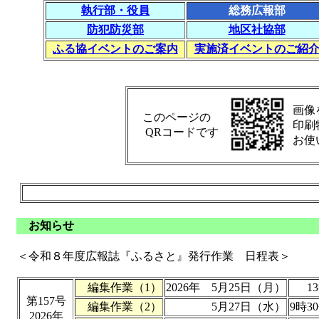
執行部・役員
総務広報部
防犯防災部
地区社協部
ふる協イベントのご案内
実施済イベントのご紹
画像
このページの
印刷
QRコードです
お使
お知らせ
＜令和８年度広報誌『ふるさと』発行作業 日程表＞
編集作業（1）
2026年 5月25日（月）
1
第157号
編集作業（2）
5月27日（水）
9時3
2026年