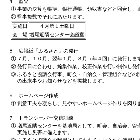
４ 監査
①
事業の決算を帳簿、銀行通帳、領収書などと照合し、
②
監事複数でそれにあたります。
実施日
４月第１土曜日
会 場
増尾近隣センター会議室
５ 広報紙『ふるさと』の発行
①
７月、１０月、翌年１月、３月（年４回）に発行しま
②
発行日に合わせ、編集作業、校正作業を行い制作し発
③
ふるさと協議会行事、町会・自治会・管理組合などの
の出来事やお知らせなどを掲載します。
６ ホームページ作成
①
創意工夫を凝らし、見やすいホームページ作りを図り
７ トランシーバー交信訓練
①
増尾近隣センターを基地局として、町会、自治会、管
実施し災害に備えます。